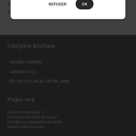
REFUSER
OK
toutefois conseillé de toujours avoir la présence d’un adulte à
proximité.
Catégorie Boutique
GAMME PREMIUM
GAMME D'ECO
FEUTRE VIOLAN AU MÈTRE, 4MM
Pages web
Qui Sommes Nous ?
Pourquoi le Feutre de Laine ?
Conditions générales de vente
Gestion des cookies