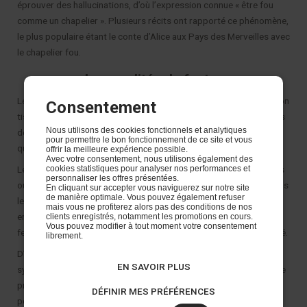
éprouver des hallucinations, d’où l’expression connue « être fou
comme un chapelier ». Plusieurs récits ont rapporté ce phénomène,
le plus populaire étant le conte d’Alice aux Pays des Merveilles avec
le chapelier fou.
Les qualités du feutre
Le feutre dispose de nombreuses qualités qui en font un textile non
Consentement
tissé très apprécié de ceux qui souhaitent réaliser de petits objets
Nous utilisons des cookies fonctionnels et analytiques
de décoration ou simplement personnaliser leurs objets de vie
pour permettre le bon fonctionnement de ce site et vous
quotidienne.
offrir la meilleure expérience possible.
Avec votre consentement, nous utilisons également des
cookies statistiques pour analyser nos performances et
Le feutre est souvent utilisé dans les crèches, les écoles primaires
personnaliser les offres présentées.
ou les centres pour enfants. Le feutre peut être manipulé dans tous
En cliquant sur accepter vous naviguerez sur notre site
de manière optimale. Vous pouvez également refuser
les sens sans avoir de problèmes d’effilochage. En effet, les
mais vous ne profiterez alors pas des conditions de nos
enfants peuvent tirer sur les bouts sans qu’ils ne se détachent. Le
clients enregistrés, notamment les promotions en cours.
Vous pouvez modifier à tout moment votre consentement
feutre est très résistant sans pour autant perdre de sa malléabilité.
librement.
D’autre part, le feutre n’est pas conçu à partir de matériaux
EN SAVOIR PLUS
synthétiques mais à partir d’éléments biologiques contrôlés qui ne
présentent aucun risque pour la santé. Ainsi, le feutre peut être
DÉFINIR MES PRÉFÉRENCES
porté à la bouche par les enfants sans problème majeur ; il est